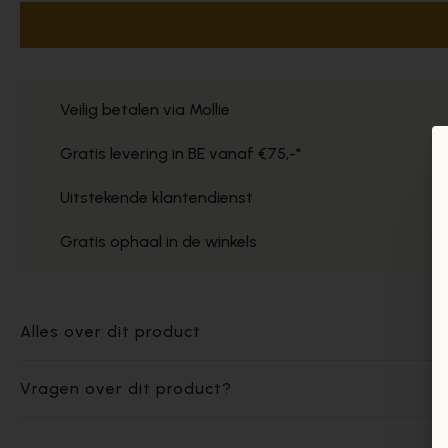
Veilig betalen via Mollie
Gratis levering in BE vanaf €75,-*
Uitstekende klantendienst
Gratis ophaal in de winkels
Alles over dit product
Vragen over dit product?