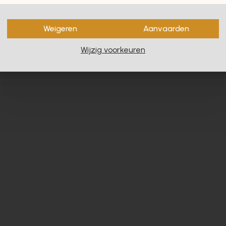
en zullen u zeker en vast ook
Weigeren
Aanvaarden
Wijzig voorkeuren