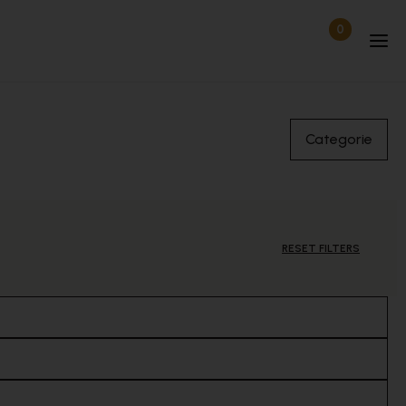
0
Items in wi
Uitgelogd
Categorie
RESET FILTERS