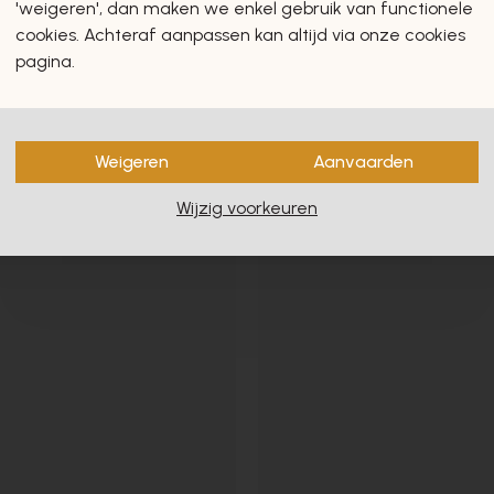
'weigeren', dan maken we enkel gebruik van functionele
cookies. Achteraf aanpassen kan altijd via onze cookies
Hello Spring
pagina.
Weigeren
Aanvaarden
- 40%
Wijzig voorkeuren