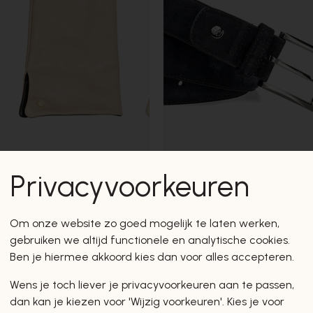
Privacyvoorkeuren
Floris Van Bommel
RIEM
Om onze website zo goed mogelijk te laten werken,
€ 54,00
€ 90,00
gebruiken we altijd functionele en analytische cookies.
Ben je hiermee akkoord kies dan voor alles accepteren.
Wens je toch liever je privacyvoorkeuren aan te passen,
New Arrivals
dan kan je kiezen voor 'Wijzig voorkeuren'. Kies je voor