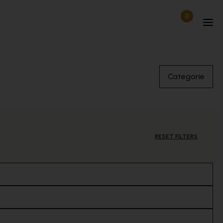
0
Items in wi
Uitgelogd
Categorie
RESET FILTERS