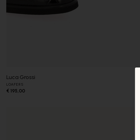
Luca Grossi
LOAFERS
€ 195,00