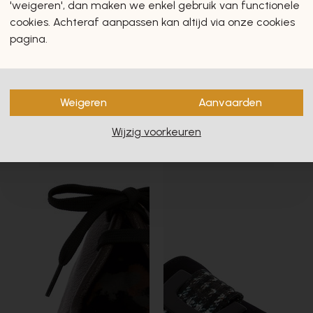
'weigeren', dan maken we enkel gebruik van functionele
cookies. Achteraf aanpassen kan altijd via onze cookies
pagina.
Weigeren
Aanvaarden
Wijzig voorkeuren