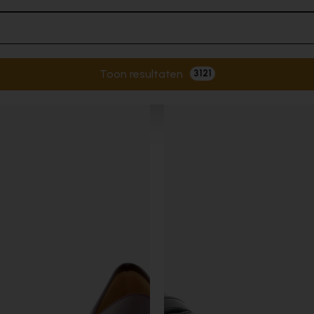
Toon resultaten
3121
Actieve filters