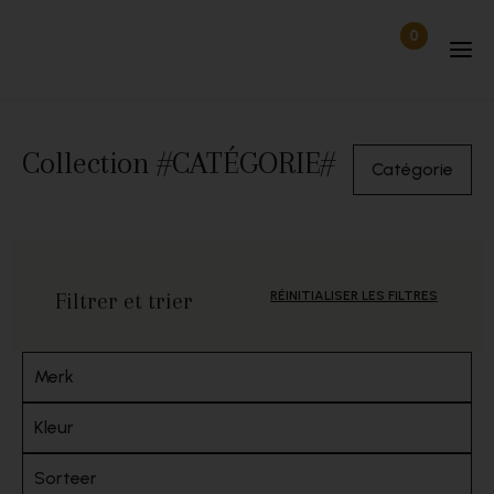
Passer au contenu
0
Articles dan
Déconnecté
Collection #CATÉGORIE#
Catégorie
Filtrer et trier
RÉINITIALISER LES FILTRES
Merk
Kleur
Sorteer