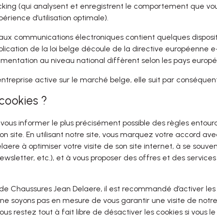
acking (qui analysent et enregistrent le comportement que vou
érience d’utilisation optimale).
ve aux communications électroniques contient quelques disposit
L’application de la loi belge découle de la directive européenne 
églementation au niveau national diffèrent selon les pays europ
reprise active sur le marché belge, elle suit par conséquent 
s cookies ?
us informer le plus précisément possible des règles entourant
son site. En utilisant notre site, vous marquez votre accord avec 
ere à optimiser votre visite de son site internet, à se souve
sletter, etc.), et à vous proposer des offres et des services
et de Chaussures Jean Delaere, il est recommandé d’activer les 
s ne soyons pas en mesure de vous garantir une visite de notre
 restez tout à fait libre de désactiver les cookies si vous le