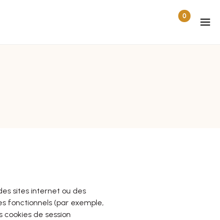
0
Articles dan
Déconnecté
des sites internet ou des
ies fonctionnels (par exemple,
s cookies de session