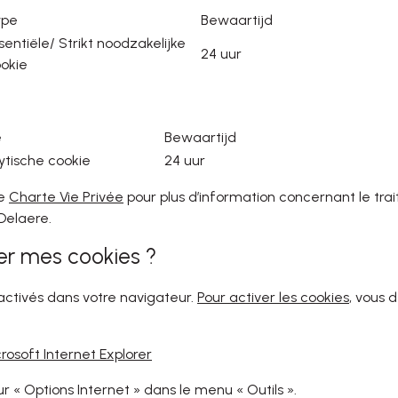
ype
Bewaartijd
sentiële/ Strikt noodzakelijke
24 uur
okie
e
Bewaartijd
ytische cookie
24 uur
re
Charte Vie Privée
pour plus d’information concernant le tr
Delaere.
er mes cookies ?
 activés dans votre navigateur.
Pour activer les cookies
, vous 
rosoft Internet Explorer
ur « Options Internet » dans le menu « Outils ».