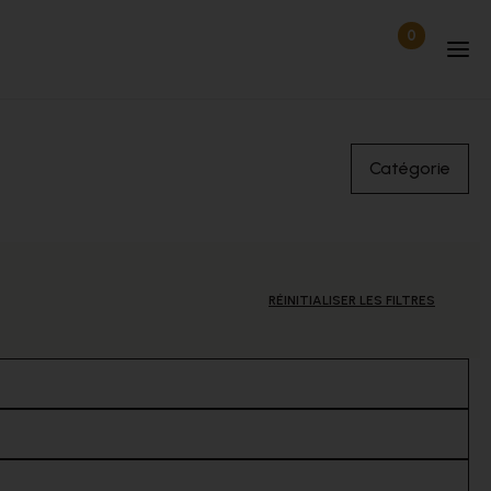
0
Articles dan
Déconnecté
Catégorie
RÉINITIALISER LES FILTRES