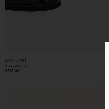
Luca Grossi
MOCCASSINS
€ 195,00