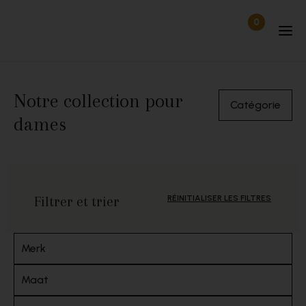
Passer au contenu
0
Articles dan
Déconnecté
Notre collection pour
Catégorie
dames
Filtrer et trier
RÉINITIALISER LES FILTRES
Merk
Maat