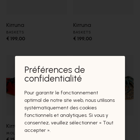
Kirruna
Kirruna
BASKETS
BASKETS
€ 199,00
€ 199,00
Préférences de
confidentialité
Pour garantir le fonctionnement
optimal de notre site web, nous utilisons
systématiquement des cookies
fonctionnels et analytiques. Si vous y
consentez, veuillez sélectionner « Tout
Kirruna
Kirruna
accepter ».
MOLIÈRES
MOLIÈRES
€ 159,00
€ 159,00