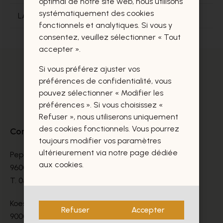
optimal de notre site web, nous utilisons
systématiquement des cookies
LA TRANSACTION EST ELLE SECURISEE?
fonctionnels et analytiques. Si vous y
consentez, veuillez sélectionner « Tout
accepter ».
Si vous préférez ajuster vos
préférences de confidentialité, vous
pouvez sélectionner « Modifier les
préférences ». Si vous choisissez «
Refuser », nous utiliserons uniquement
des cookies fonctionnels. Vous pourrez
Contact
toujours modifier vos paramètres
ultérieurement via notre page dédiée
Peperstraat 9-11
aux cookies.
9600 Ronse
T.
055 21 19 67
Koestraat 13
Refuser
Accepter
9000 Gent