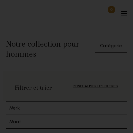
Passer au contenu
0
Articles dan
Déconnecté
Notre collection pour
Catégorie
hommes
Filtrer et trier
RÉINITIALISER LES FILTRES
Merk
Maat