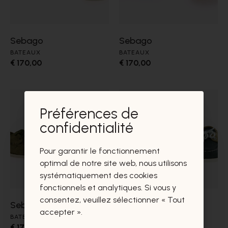
Sebago
Sebago
BATEAUX
BATEAUX
€ 170,00
€ 170,00
Préférences de
confidentialité
Pour garantir le fonctionnement
optimal de notre site web, nous utilisons
systématiquement des cookies
fonctionnels et analytiques. Si vous y
consentez, veuillez sélectionner « Tout
Sebago
Sebago
accepter ».
BATEAUX
BATEAUX
€ 170,00
€ 170,00