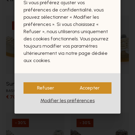
Si vous préférez ajuster vos
préférences de confidentialité, vous
pouvez sélectionner « Modifier les
préférences ». Si vous choisissez «
- 30%
- 30%
Refuser », nous utiliserons uniquement
des cookies fonctionnels. Vous pourrez
toujours modifier vos paramètres
ultérieurement via notre page dédiée
aux cookies.
Sun68
Sun68
Refuser
Accepter
BASKETS
BASKETS
€ 70,00
€ 70,00
€ 100,00
€ 100,00
Modifier les préférences
- 30%
- 30%