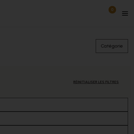
0
Articles dan
Déconnecté
Catégorie
RÉINITIALISER LES FILTRES