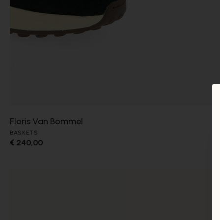
Floris Van Bommel
BASKETS
€ 240,00