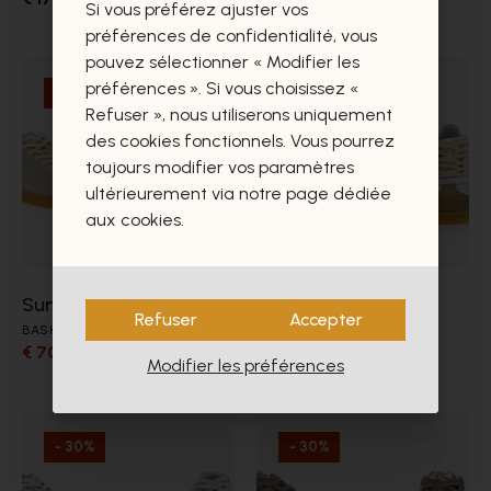
Si vous préférez ajuster vos
préférences de confidentialité, vous
pouvez sélectionner « Modifier les
préférences ». Si vous choisissez «
- 30%
- 30%
Refuser », nous utiliserons uniquement
des cookies fonctionnels. Vous pourrez
toujours modifier vos paramètres
ultérieurement via notre page dédiée
aux cookies.
Sun68
Sun68
Refuser
Accepter
BASKETS
BASKETS
€ 70,00
€ 70,00
€ 100,00
€ 100,00
Modifier les préférences
- 30%
- 30%