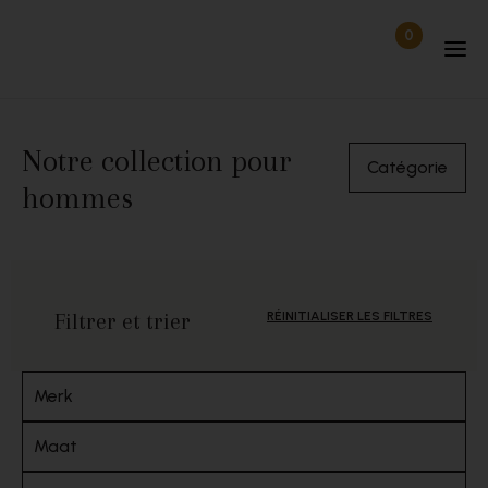
Passer au contenu
0
Articles dan
Déconnecté
Notre collection pour
Catégorie
hommes
Filtrer et trier
RÉINITIALISER LES FILTRES
Merk
Maat