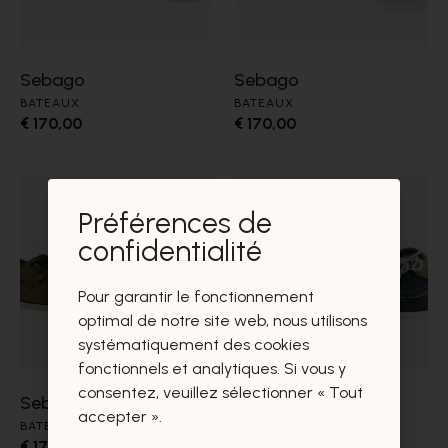
Sebago
Sebago
BATEAUX
BATEAUX
€ 170,00
€ 170,00
Préférences de
confidentialité
Pour garantir le fonctionnement
optimal de notre site web, nous utilisons
systématiquement des cookies
fonctionnels et analytiques. Si vous y
consentez, veuillez sélectionner « Tout
Sebago
Sebago
accepter ».
BATEAUX
BATEAUX
€ 170,00
€ 170,00