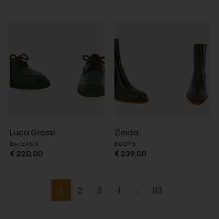
Luca Grossi
Zinda
BATEAUX
BOOTS
€ 220,00
€ 239,00
1
2
3
4
83
…