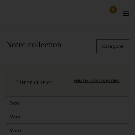
Passer au contenu
0
Articles dan
Déconnecté
Notre collection
Catégorie
Filtrer et trier
RÉINITIALISER LES FILTRES
Sexe
Merk
Maat