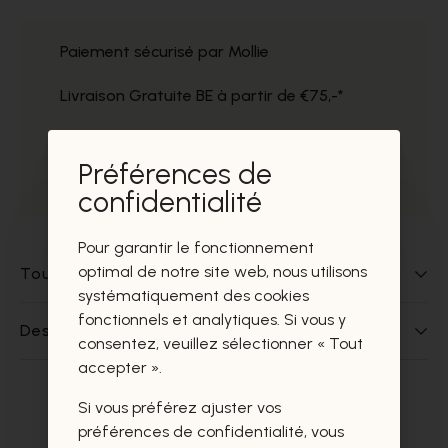
Paiement sécurisé par Mollie
Livraison Gratuite BE à partir de €75,-*
Service impeccable
Préférences de
Prélèvement gratuit dans nos magasins
confidentialité
Pour garantir le fonctionnement
optimal de notre site web, nous utilisons
Tout sur ce produit
systématiquement des cookies
fonctionnels et analytiques. Si vous y
Des questions sur ce produit?
consentez, veuillez sélectionner « Tout
accepter ».
Si vous préférez ajuster vos
Ces produits vous intéresseront
préférences de confidentialité, vous