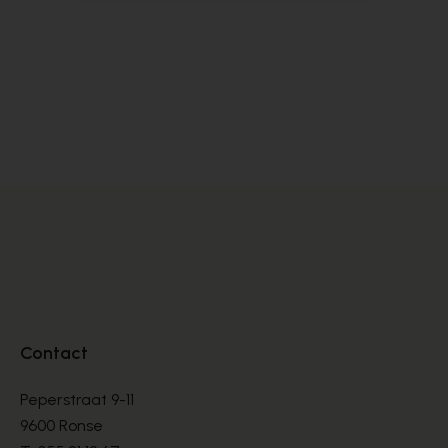
Peter Kaiser
Zi
DÉCOLLETÉS
DÉ
€ 145,00
€ 
Contact
Peperstraat 9-11
9600 Ronse