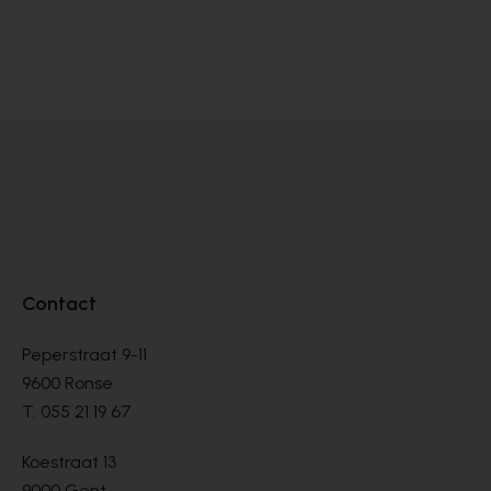
Ambiorix
Fl
MOLIÈRES
MO
€ 275,00
€ 
Contact
Peperstraat 9-11
9600 Ronse
T.
055 21 19 67
Koestraat 13
9000 Gent