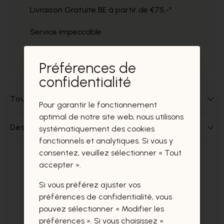
Livraison Gratuite BE à partir de €75,-*
Service impeccable
Prélèvement gratuit dans nos magasins
Préférences de
confidentialité
Tout sur ce produit
Pour garantir le fonctionnement
optimal de notre site web, nous utilisons
Des questions sur ce produit?
systématiquement des cookies
fonctionnels et analytiques. Si vous y
consentez, veuillez sélectionner « Tout
accepter ».
Ces produits vous intéresseront
certainement aussi.
Si vous préférez ajuster vos
préférences de confidentialité, vous
pouvez sélectionner « Modifier les
préférences ». Si vous choisissez «