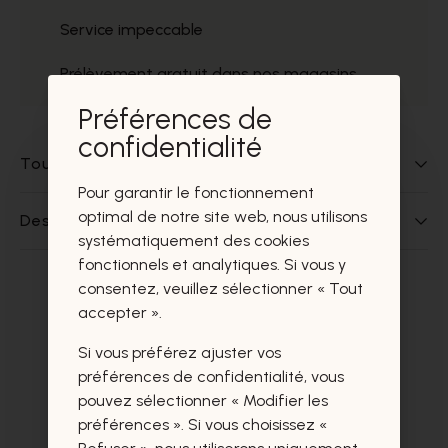
Service impeccable
Prélèvement gratuit dans nos magasins
Préférences de
confidentialité
Tout sur ce produit
Pour garantir le fonctionnement
optimal de notre site web, nous utilisons
Des questions sur ce produit?
systématiquement des cookies
fonctionnels et analytiques. Si vous y
consentez, veuillez sélectionner « Tout
Ces produits vous intéresseront
accepter ».
certainement aussi.
Si vous préférez ajuster vos
préférences de confidentialité, vous
pouvez sélectionner « Modifier les
préférences ». Si vous choisissez «