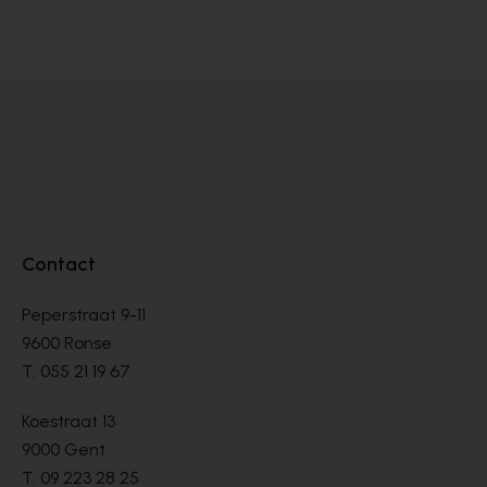
DÉCOLLETÉS
DÉ
€ 145,00
€ 
Contact
Peperstraat 9-11
9600 Ronse
T.
055 21 19 67
Koestraat 13
9000 Gent
T.
09 223 28 25