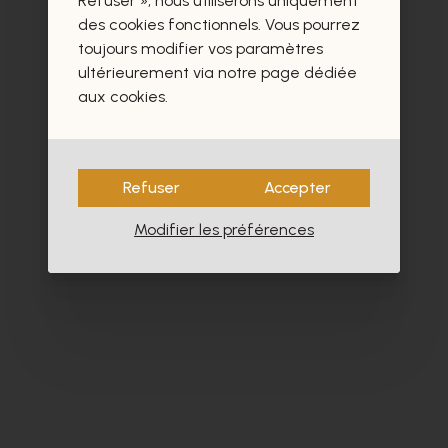
Refuser », nous utiliserons uniquement
des cookies fonctionnels. Vous pourrez
toujours modifier vos paramètres
ultérieurement via notre page dédiée
aux cookies.
Refuser
Accepter
Modifier les préférences
Peter Kaiser
Zi