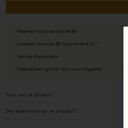
Paiement sécurisé par Mollie
Livraison Gratuite BE à partir de €75,-*
Service impeccable
Prélèvement gratuit dans nos magasins
Tout sur ce produit
Des questions sur ce produit?