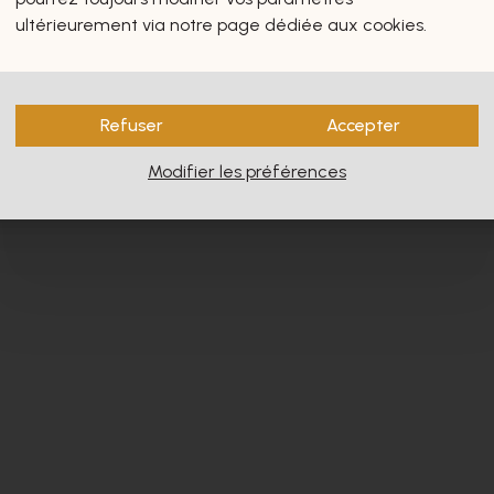
s vous intéresseront certain
ultérieurement via notre page dédiée aux cookies.
Refuser
Accepter
Modifier les préférences