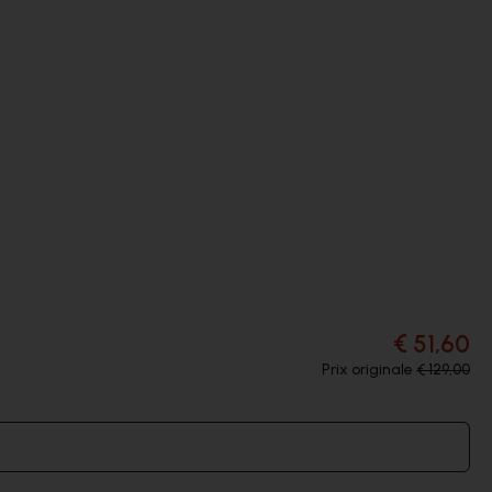
€ 51,60
Prix originale
€ 129,00