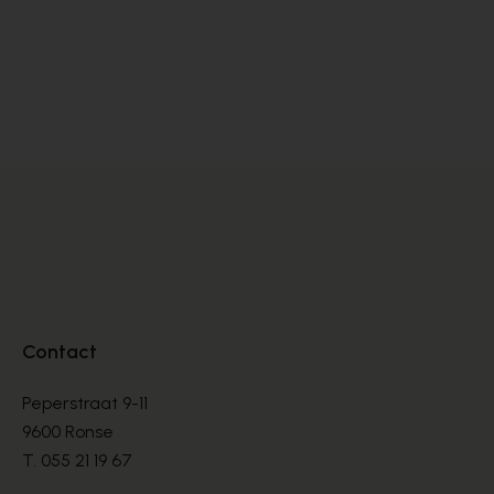
Cypres
MULLES
€ 80,00
Contact
Peperstraat 9-11
9600 Ronse
T.
055 21 19 67