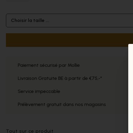
Choisir la taille ...
Paiement sécurisé par Mollie
Livraison Gratuite BE à partir de €75,-*
Service impeccable
Prélèvement gratuit dans nos magasins
Tout sur ce produit