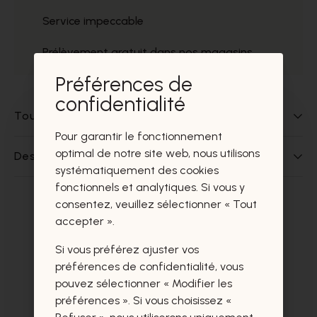
Service impeccable
Prélèvement gratuit dans nos magasins
Préférences de
confidentialité
Tout sur ce produit
Pour garantir le fonctionnement
optimal de notre site web, nous utilisons
Des questions sur ce produit?
systématiquement des cookies
fonctionnels et analytiques. Si vous y
consentez, veuillez sélectionner « Tout
Ces produits vous intéresseront
accepter ».
certainement aussi.
Si vous préférez ajuster vos
préférences de confidentialité, vous
pouvez sélectionner « Modifier les
préférences ». Si vous choisissez «