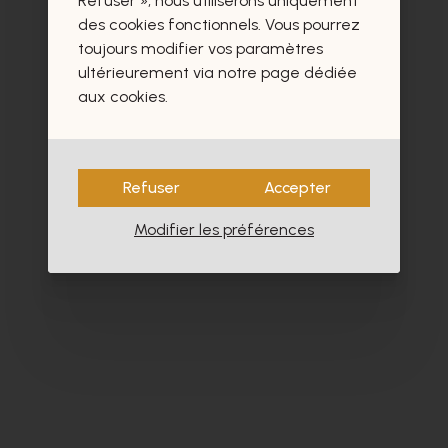
Refuser », nous utiliserons uniquement
- 30%
des cookies fonctionnels. Vous pourrez
toujours modifier vos paramètres
ultérieurement via notre page dédiée
aux cookies.
Refuser
Accepter
Modifier les préférences
Cypres
Cy