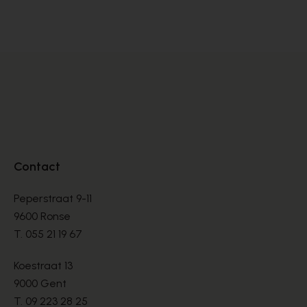
SANDALES
SA
€ 70,00
€ 
€ 100,00
Contact
Peperstraat 9-11
9600 Ronse
T.
055 21 19 67
Koestraat 13
9000 Gent
T.
09 223 28 25