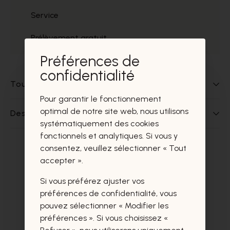
Service
Prélèvement gratuit
Préférences de
confidentialité
Tout sur ce produit
Pour garantir le fonctionnement
optimal de notre site web, nous utilisons
Des questions sur ce produit?
systématiquement des cookies
fonctionnels et analytiques. Si vous y
consentez, veuillez sélectionner « Tout
Ces produits vous intéresseront
accepter ».
certainement aussi.
Si vous préférez ajuster vos
préférences de confidentialité, vous
pouvez sélectionner « Modifier les
préférences ». Si vous choisissez «