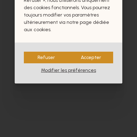
Refuser », nous utiliserons uniquement
- 30%
des cookies fonctionnels. Vous pourrez
toujours modifier vos paramètres
ultérieurement via notre page dédiée
aux cookies.
Refuser
Accepter
Modifier les préférences
Cypres
Cy