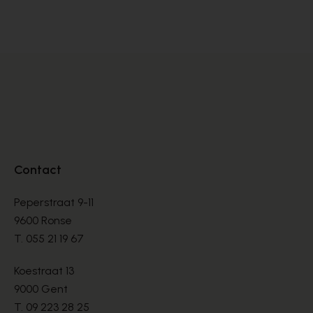
SANDALES
SA
€ 70,00
€ 
€ 100,00
Contact
Peperstraat 9-11
9600 Ronse
T.
055 21 19 67
Koestraat 13
9000 Gent
T.
09 223 28 25