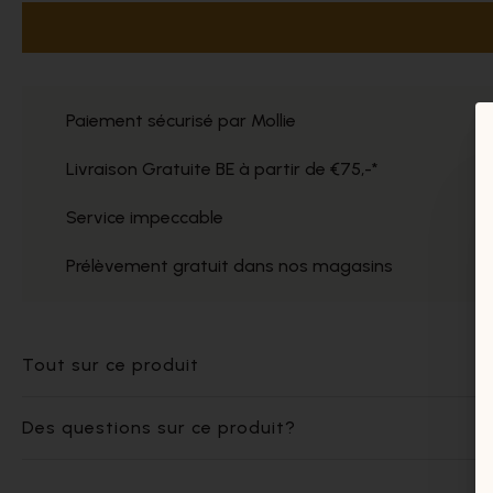
Paiement sécurisé par Mollie
Livraison Gratuite BE à partir de €75,-*
Service impeccable
Prélèvement gratuit dans nos magasins
Tout sur ce produit
Des questions sur ce produit?