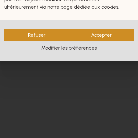
s vous intéresseront certain
ultérieurement via notre page dédiée aux cookies.
Refuser
Accepter
Modifier les préférences