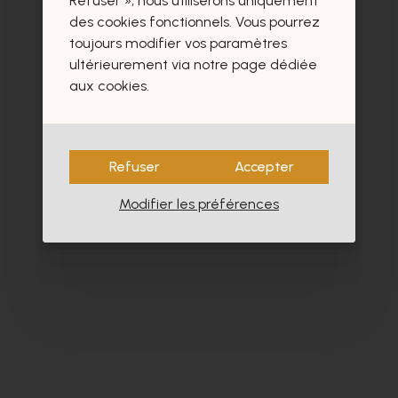
Refuser », nous utiliserons uniquement
des cookies fonctionnels. Vous pourrez
toujours modifier vos paramètres
ultérieurement via notre page dédiée
aux cookies.
Refuser
Accepter
Modifier les préférences
Ambiorix
So