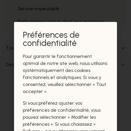
Service impeccable
Prélèvement gratuit dans nos magasins
Préférences de
confidentialité
Tout sur ce produit
Pour garantir le fonctionnement
optimal de notre site web, nous utilisons
Des questions sur ce produit?
systématiquement des cookies
fonctionnels et analytiques. Si vous y
consentez, veuillez sélectionner « Tout
Ces produits vous intéresseront
accepter ».
certainement aussi.
Si vous préférez ajuster vos
préférences de confidentialité, vous
pouvez sélectionner « Modifier les
préférences ». Si vous choisissez «