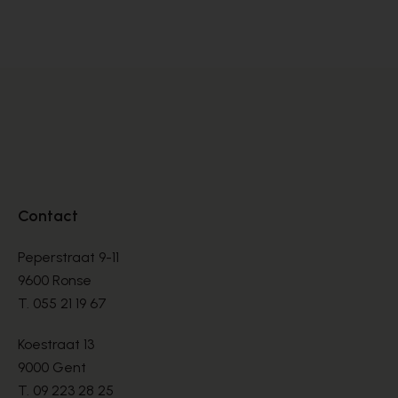
MOLIÈRES
MO
€ 275,00
€ 
Contact
Peperstraat 9-11
9600 Ronse
T.
055 21 19 67
Koestraat 13
9000 Gent
T.
09 223 28 25