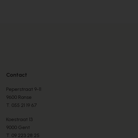
MOLIÈRES
MO
€ 144,00
€ 
€ 240,00
Contact
Peperstraat 9-11
9600 Ronse
T.
055 21 19 67
Koestraat 13
9000 Gent
T.
09 223 28 25