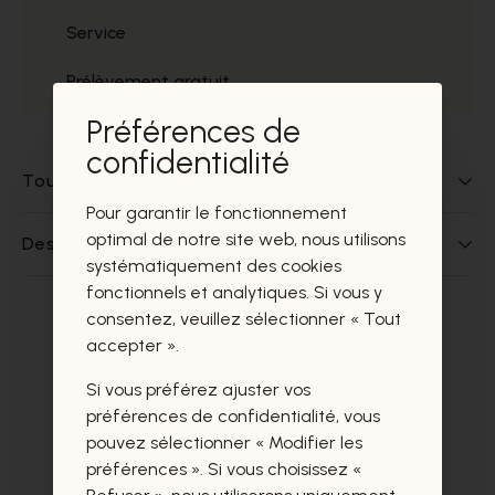
Service
Prélèvement gratuit
Préférences de
confidentialité
Tout sur ce produit
Pour garantir le fonctionnement
optimal de notre site web, nous utilisons
Des questions sur ce produit?
systématiquement des cookies
fonctionnels et analytiques. Si vous y
consentez, veuillez sélectionner « Tout
Ces produits vous intéresseront
accepter ».
certainement aussi.
Si vous préférez ajuster vos
préférences de confidentialité, vous
pouvez sélectionner « Modifier les
préférences ». Si vous choisissez «