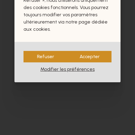
Refuser », nous utiliserons uniquement
- 40%
des cookies fonctionnels. Vous pourrez
toujours modifier vos paramètres
ultérieurement via notre page dédiée
aux cookies.
Refuser
Accepter
Modifier les préférences
Floris Van Bommel
Br