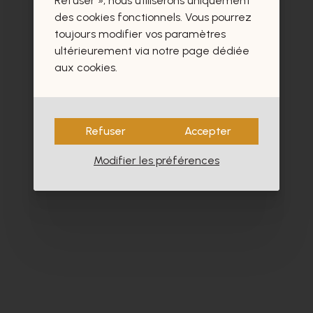
Refuser », nous utiliserons uniquement
- 60%
des cookies fonctionnels. Vous pourrez
toujours modifier vos paramètres
ultérieurement via notre page dédiée
aux cookies.
Refuser
Accepter
Modifier les préférences
Roberto Festa
Zi