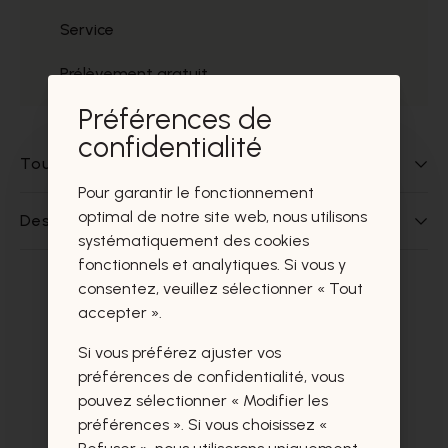
Service
Prélèvement gratuit
Préférences de
confidentialité
Tout sur ce produit
Pour garantir le fonctionnement
optimal de notre site web, nous utilisons
Des questions sur ce produit?
systématiquement des cookies
fonctionnels et analytiques. Si vous y
consentez, veuillez sélectionner « Tout
Ces produits vous intéresseront
accepter ».
certainement aussi.
Si vous préférez ajuster vos
préférences de confidentialité, vous
pouvez sélectionner « Modifier les
préférences ». Si vous choisissez «