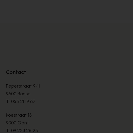
DÉCOLLETÉS
DÉ
€ 90,00
€ 
€ 225,00
Contact
Peperstraat 9-11
9600 Ronse
T.
055 21 19 67
Koestraat 13
9000 Gent
T.
09 223 28 25