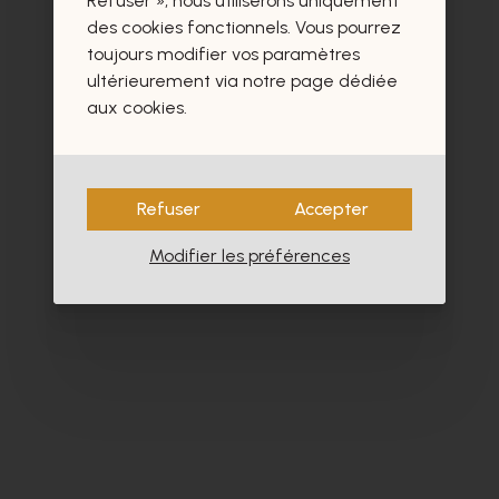
Refuser », nous utiliserons uniquement
des cookies fonctionnels. Vous pourrez
toujours modifier vos paramètres
ultérieurement via notre page dédiée
aux cookies.
Refuser
Accepter
Modifier les préférences
Cypres
M