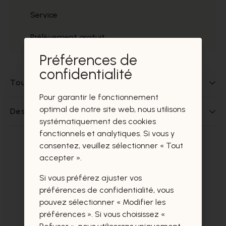
Service
Prélèvement gratuit
Préférences de
confidentialité
Tout sur ce produit
Pour garantir le fonctionnement
optimal de notre site web, nous utilisons
Des questions sur ce produit?
systématiquement des cookies
fonctionnels et analytiques. Si vous y
consentez, veuillez sélectionner « Tout
Ces produits vous intéresseront
accepter ».
certainement aussi.
Si vous préférez ajuster vos
préférences de confidentialité, vous
pouvez sélectionner « Modifier les
préférences ». Si vous choisissez «