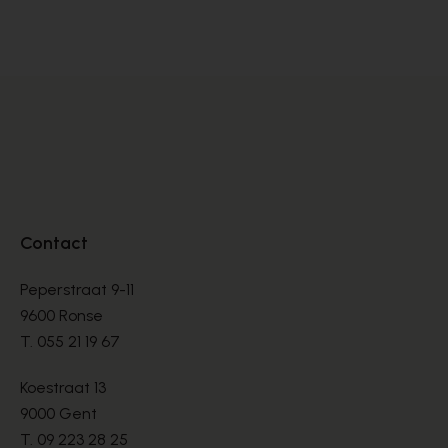
MULLES
MU
€ 80,00
€ 
Contact
Peperstraat 9-11
9600 Ronse
T.
055 21 19 67
Koestraat 13
9000 Gent
T.
09 223 28 25