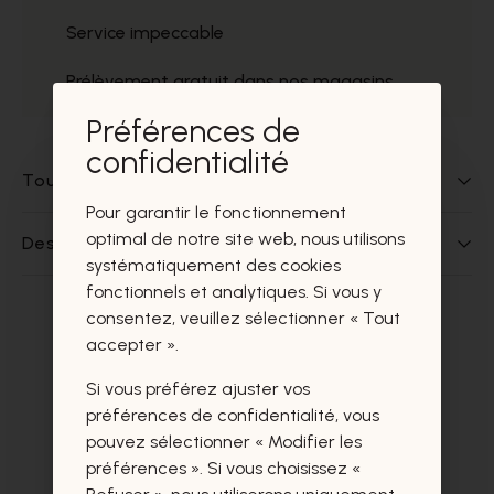
Service impeccable
Prélèvement gratuit dans nos magasins
Préférences de
confidentialité
Tout sur ce produit
Pour garantir le fonctionnement
optimal de notre site web, nous utilisons
Des questions sur ce produit?
systématiquement des cookies
fonctionnels et analytiques. Si vous y
consentez, veuillez sélectionner « Tout
Ces produits vous intéresseront
accepter ».
certainement aussi.
Si vous préférez ajuster vos
préférences de confidentialité, vous
pouvez sélectionner « Modifier les
préférences ». Si vous choisissez «