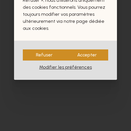
Refuser », nous utiliserons uniquement
des cookies fonctionnels. Vous pourrez
toujours modifier vos paramètres
ultérieurement via notre page dédiée
aux cookies.
Refuser
Accepter
Modifier les préférences
Cypres
Zi