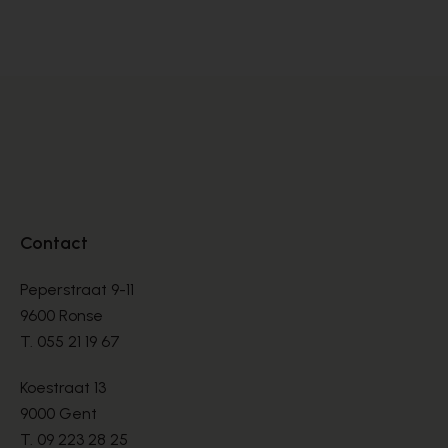
MULLES
MU
€ 80,00
€ 
Contact
Peperstraat 9-11
9600 Ronse
T.
055 21 19 67
Koestraat 13
9000 Gent
T.
09 223 28 25