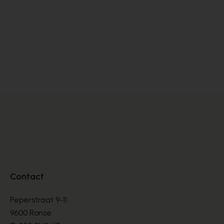
Zinda
J'
DÉCOLLETÉS
DÉ
€ 105,00
€ 
€ 175,00
Contact
Peperstraat 9-11
9600 Ronse