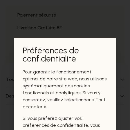
Paiement sécurisé
Livraison Gratuite BE
Service
Préférences de
Prélèvement gratuit
confidentialité
Pour garantir le fonctionnement
optimal de notre site web, nous utilisons
Tout sur ce produit
systématiquement des cookies
fonctionnels et analytiques. Si vous y
Des questions sur ce produit?
consentez, veuillez sélectionner « Tout
accepter ».
Si vous préférez ajuster vos
Ces produits vous intéresseront
préférences de confidentialité, vous