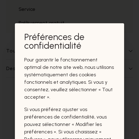
Service
Prélèvement gratuit
Préférences de
confidentialité
Tout sur ce produit
Pour garantir le fonctionnement
optimal de notre site web, nous utilisons
Des questions sur ce produit?
systématiquement des cookies
fonctionnels et analytiques. Si vous y
consentez, veuillez sélectionner « Tout
Ces produits vous intéresseront
accepter ».
certainement aussi.
Si vous préférez ajuster vos
préférences de confidentialité, vous
pouvez sélectionner « Modifier les
préférences ». Si vous choisissez «