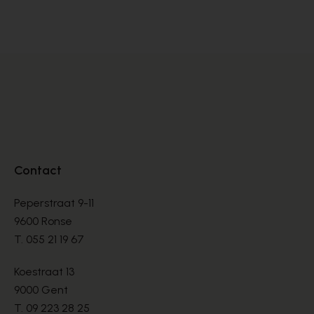
BOTTINES
BO
€ 150,00
€ 
Contact
Peperstraat 9-11
9600 Ronse
T.
055 21 19 67
Koestraat 13
9000 Gent
T.
09 223 28 25