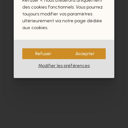
Refuser », nous utiliserons uniquement
des cookies fonctionnels. Vous pourrez
toujours modifier vos paramètres
ultérieurement via notre page dédiée
aux cookies.
Refuser
Accepter
Modifier les préférences
Cypres
Da