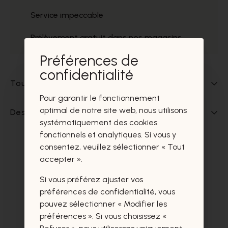
Service impeccable
Prélèvement gratuit dans nos magasins
Préférences de
confidentialité
Tout sur ce produit
Pour garantir le fonctionnement
optimal de notre site web, nous utilisons
Des questions sur ce produit?
systématiquement des cookies
fonctionnels et analytiques. Si vous y
consentez, veuillez sélectionner « Tout
Ces produits vous intéresseront
accepter ».
certainement aussi.
Si vous préférez ajuster vos
préférences de confidentialité, vous
pouvez sélectionner « Modifier les
préférences ». Si vous choisissez «