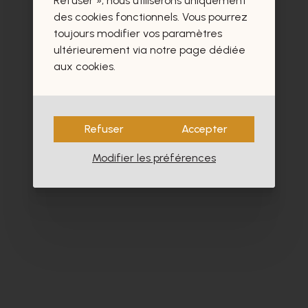
Refuser », nous utiliserons uniquement
- 40%
des cookies fonctionnels. Vous pourrez
toujours modifier vos paramètres
ultérieurement via notre page dédiée
aux cookies.
Refuser
Accepter
Modifier les préférences
Dlsport
Ho