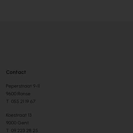
BASKETS
BA
€ 99,00
€ 
€ 165,00
Contact
Peperstraat 9-11
9600 Ronse
T.
055 21 19 67
Koestraat 13
9000 Gent
T.
09 223 28 25