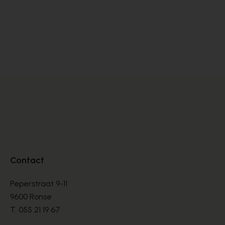
Cypres
PANTOUFFLES
€ 26,00
Contact
Peperstraat 9-11
9600 Ronse
T.
055 21 19 67