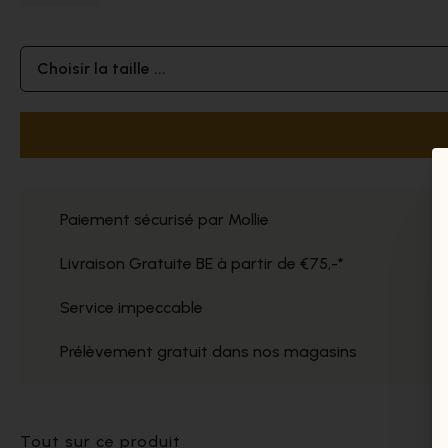
Choisir la taille ...
Paiement sécurisé par Mollie
Livraison Gratuite BE à partir de €75,-*
Service impeccable
Prélèvement gratuit dans nos magasins
Tout sur ce produit