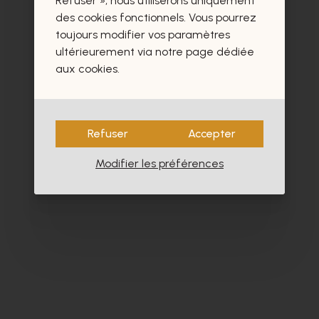
Refuser », nous utiliserons uniquement
des cookies fonctionnels. Vous pourrez
toujours modifier vos paramètres
ultérieurement via notre page dédiée
aux cookies.
Refuser
Accepter
Modifier les préférences
Alpe
Cy