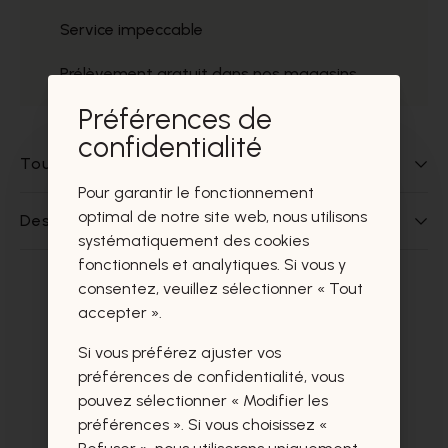
Service impeccable
Prélèvement gratuit dans nos magasins
Préférences de
confidentialité
Tout sur ce produit
Pour garantir le fonctionnement
optimal de notre site web, nous utilisons
Des questions sur ce produit?
systématiquement des cookies
fonctionnels et analytiques. Si vous y
consentez, veuillez sélectionner « Tout
Ces produits vous intéresseront
accepter ».
certainement aussi.
Si vous préférez ajuster vos
préférences de confidentialité, vous
pouvez sélectionner « Modifier les
préférences ». Si vous choisissez «