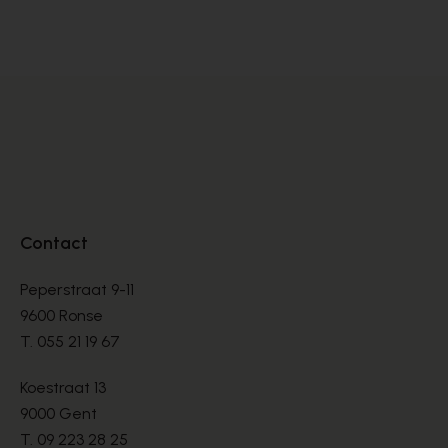
BOOTS
BO
€ 135,00
€ 
Contact
Peperstraat 9-11
9600 Ronse
T.
055 21 19 67
Koestraat 13
9000 Gent
T.
09 223 28 25