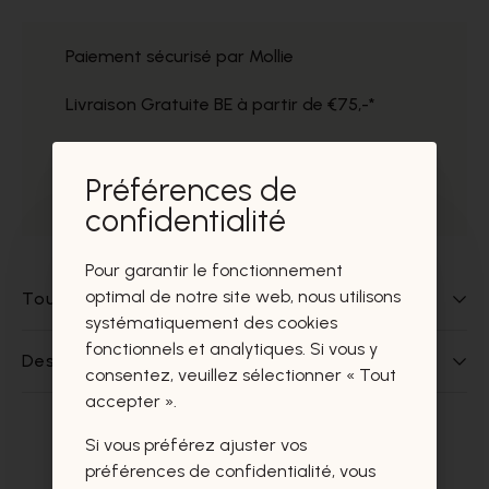
Paiement sécurisé par Mollie
Livraison Gratuite BE à partir de €75,-*
Service impeccable
Préférences de
Prélèvement gratuit dans nos magasins
confidentialité
Pour garantir le fonctionnement
optimal de notre site web, nous utilisons
Tout sur ce produit
systématiquement des cookies
fonctionnels et analytiques. Si vous y
Des questions sur ce produit?
consentez, veuillez sélectionner « Tout
accepter ».
Si vous préférez ajuster vos
Ces produits vous intéresseront
préférences de confidentialité, vous