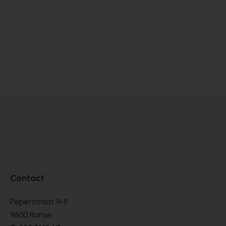
Alpe
Cy
BOOTS
BO
€ 135,00
€ 
Contact
Peperstraat 9-11
9600 Ronse