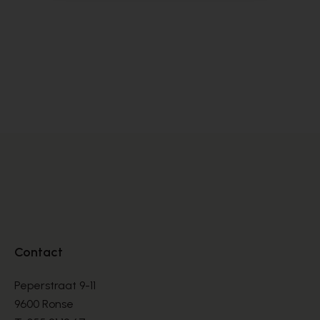
Scapa
Cy
PANTOUFFLES
PA
€ 40,00
€ 
Contact
Peperstraat 9-11
9600 Ronse