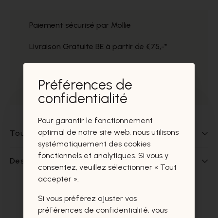
Paiement sécurisé par Mollie
Livraison Gratuite BE à partir de €75,-*
Service impeccable
Préférences de
Prélèvement gratuit dans nos magasins
confidentialité
Pour garantir le fonctionnement
optimal de notre site web, nous utilisons
Tout sur ce produit
systématiquement des cookies
fonctionnels et analytiques. Si vous y
Des questions sur ce produit?
consentez, veuillez sélectionner « Tout
accepter ».
Si vous préférez ajuster vos
Ces produits vous intéresseront
préférences de confidentialité, vous