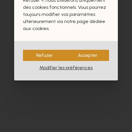
Refuser », nous utiliserons uniquement
des cookies fonctionnels. Vous pourrez
toujours modifier vos paramètres
ultérieurement via notre page dédiée
aux cookies.
Refuser
Accepter
Modifier les préférences
Cypres
Da