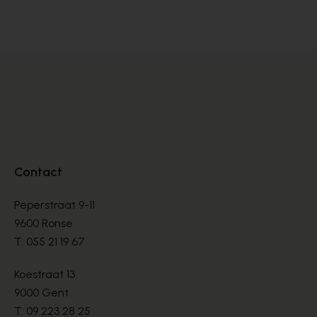
BOTTINES
BO
€ 150,00
€ 
Contact
Peperstraat 9-11
9600 Ronse
T.
055 21 19 67
Koestraat 13
9000 Gent
T.
09 223 28 25