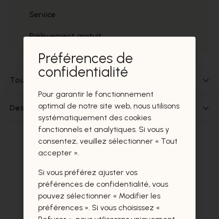
Service
Prélèvement gratuit
Préférences de
confidentialité
Tout sur ce produit
Pour garantir le fonctionnement
optimal de notre site web, nous utilisons
Des questions sur ce produit?
systématiquement des cookies
fonctionnels et analytiques. Si vous y
consentez, veuillez sélectionner « Tout
Ces produits vous intéresseront
accepter ».
certainement aussi.
Si vous préférez ajuster vos
préférences de confidentialité, vous
pouvez sélectionner « Modifier les
préférences ». Si vous choisissez «