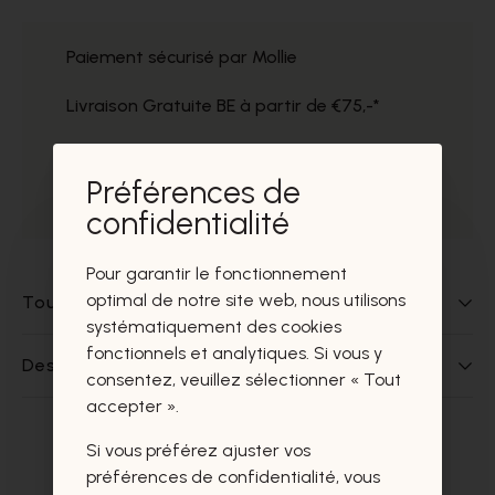
Paiement sécurisé par Mollie
Livraison Gratuite BE à partir de €75,-*
Service impeccable
Préférences de
Prélèvement gratuit dans nos magasins
confidentialité
Pour garantir le fonctionnement
optimal de notre site web, nous utilisons
Tout sur ce produit
systématiquement des cookies
fonctionnels et analytiques. Si vous y
Des questions sur ce produit?
consentez, veuillez sélectionner « Tout
accepter ».
Si vous préférez ajuster vos
Ces produits vous intéresseront
préférences de confidentialité, vous