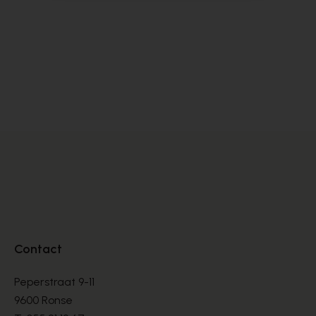
Carmens
Cy
BOTTES
BO
€ 260,00
€ 
Contact
Peperstraat 9-11
9600 Ronse