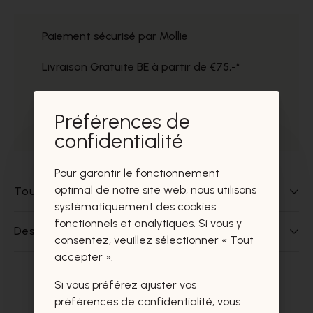
Paiement sécurisé par Mollie
Livraison Gratuite BE à partir de €75,-*
Service impeccable
Préférences de
Prélèvement gratuit dans nos magasins
confidentialité
Pour garantir le fonctionnement
optimal de notre site web, nous utilisons
Tout sur ce produit
systématiquement des cookies
fonctionnels et analytiques. Si vous y
Des questions sur ce produit?
consentez, veuillez sélectionner « Tout
accepter ».
Si vous préférez ajuster vos
Ces produits vous intéresseront
préférences de confidentialité, vous