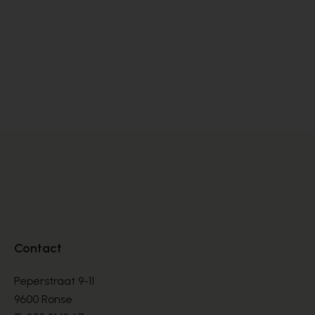
Scapa
Cy
PANTOUFFLES
PA
€ 40,00
€ 
Contact
Peperstraat 9-11
9600 Ronse