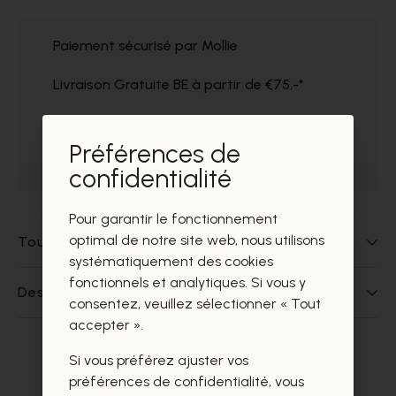
Paiement sécurisé par Mollie
Livraison Gratuite BE à partir de €75,-*
Service impeccable
Préférences de
Prélèvement gratuit dans nos magasins
confidentialité
Pour garantir le fonctionnement
optimal de notre site web, nous utilisons
Tout sur ce produit
systématiquement des cookies
fonctionnels et analytiques. Si vous y
Des questions sur ce produit?
consentez, veuillez sélectionner « Tout
accepter ».
Si vous préférez ajuster vos
Ces produits vous intéresseront
préférences de confidentialité, vous