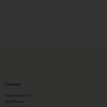
Cypres
Cy
PANTOUFFLES
PA
€ 26,00
€ 
Contact
Peperstraat 9-11
9600 Ronse