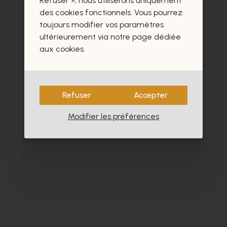
Refuser », nous utiliserons uniquement
- 40%
des cookies fonctionnels. Vous pourrez
toujours modifier vos paramètres
ultérieurement via notre page dédiée
aux cookies.
Refuser
Accepter
Modifier les préférences
Floris Van Bommel
Br