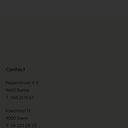
MOLIÈRES
MO
€ 144,00
€ 
€ 240,00
Contact
Peperstraat 9-11
9600 Ronse
T.
055 21 19 67
Koestraat 13
9000 Gent
T.
09 223 28 25