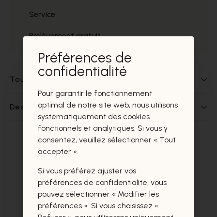
Service
Prélèvement gratuit
Préférences de
confidentialité
Tout sur ce produit
Pour garantir le fonctionnement
optimal de notre site web, nous utilisons
Des questions sur ce produit?
systématiquement des cookies
fonctionnels et analytiques. Si vous y
consentez, veuillez sélectionner « Tout
Ces produits vous intéresseront
accepter ».
certainement aussi.
Si vous préférez ajuster vos
préférences de confidentialité, vous
pouvez sélectionner « Modifier les
préférences ». Si vous choisissez «