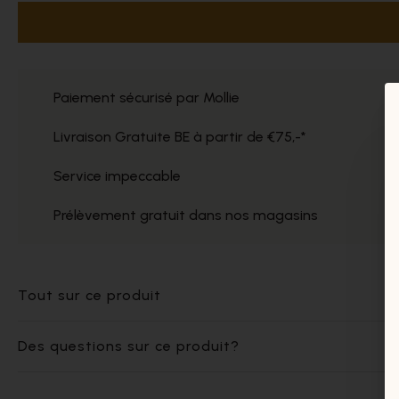
Paiement sécurisé par Mollie
Livraison Gratuite BE à partir de €75,-*
Service impeccable
Prélèvement gratuit dans nos magasins
Tout sur ce produit
Des questions sur ce produit?