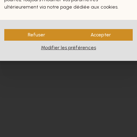
s vous intéresseront certain
ultérieurement via notre page dédiée aux cookies.
Refuser
Accepter
Modifier les préférences