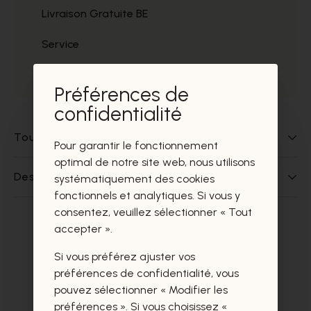
Livraison Gratuite BE
Service
Prélèvement gratuit
Préférences de
confidentialité
Tout sur ce produit
Pour garantir le fonctionnement
optimal de notre site web, nous utilisons
Des questions sur ce produit?
systématiquement des cookies
fonctionnels et analytiques. Si vous y
consentez, veuillez sélectionner « Tout
accepter ».
Ces produits vous intéresseront
certainement aussi.
Si vous préférez ajuster vos
préférences de confidentialité, vous
pouvez sélectionner « Modifier les
préférences ». Si vous choisissez «