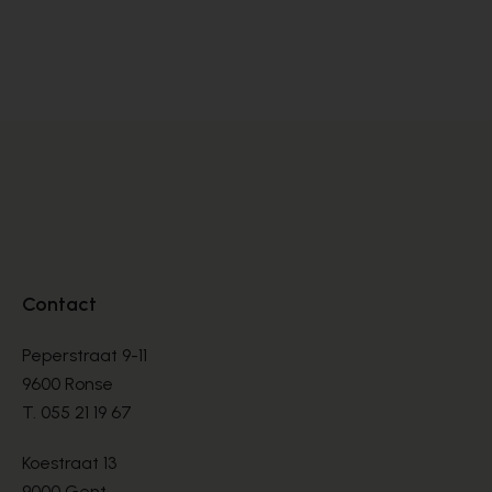
Magnanni
Fr
MOCCASSINS
MO
€ 330,00
€ 
Contact
Peperstraat 9-11
9600 Ronse
T.
055 21 19 67
Koestraat 13
9000 Gent