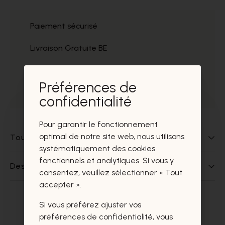
Paiement sécurisé
Livraison Gratuite BE
Service
Préférences de
Prélèvement gratuit
confidentialité
Pour garantir le fonctionnement
optimal de notre site web, nous utilisons
Tout sur ce produit
systématiquement des cookies
fonctionnels et analytiques. Si vous y
Des questions sur ce produit?
consentez, veuillez sélectionner « Tout
accepter ».
Si vous préférez ajuster vos
Ces produits vous intéresseront
préférences de confidentialité, vous