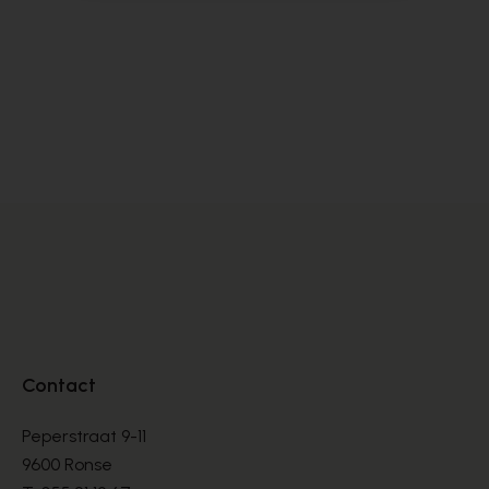
Roberto Festa
Zi
DÉCOLLETÉS
DÉ
€ 90,00
€ 
€ 225,00
Contact
Peperstraat 9-11
9600 Ronse