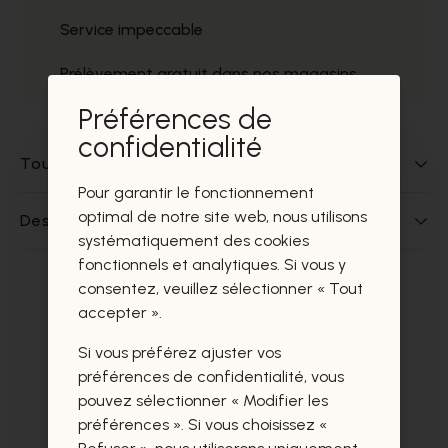
Service impeccable
Prélèvement gratuit dans nos magasins
Préférences de
confidentialité
Tout sur ce produit
Pour garantir le fonctionnement
optimal de notre site web, nous utilisons
Des questions sur ce produit?
systématiquement des cookies
fonctionnels et analytiques. Si vous y
consentez, veuillez sélectionner « Tout
Ces produits vous intéresseront
accepter ».
certainement aussi.
Si vous préférez ajuster vos
préférences de confidentialité, vous
pouvez sélectionner « Modifier les
préférences ». Si vous choisissez «