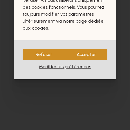
Refuser », nous utiliserons uniquement
des cookies fonctionnels. Vous pourrez
toujours modifier vos paramètres
ultérieurement via notre page dédiée
aux cookies.
Refuser
Accepter
Modifier les préférences
Peter Kaiser
Zi