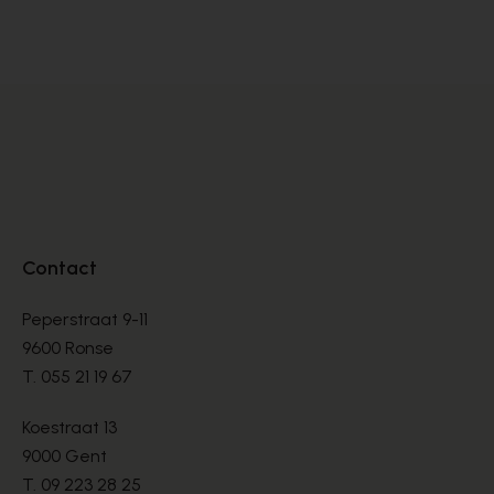
DÉCOLLETÉS
DÉ
€ 145,00
€ 
Contact
Peperstraat 9-11
9600 Ronse
T.
055 21 19 67
Koestraat 13
9000 Gent
T.
09 223 28 25