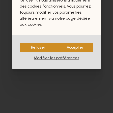
Refuser », nous utiliserons uniquement
des cookies fonctionnels. Vous pourrez
toujours modifier vos paramètres
ultérieurement via notre page dédiée
aux cookies.
Refuser
Accepter
Modifier les préférences
Peter Kaiser
Zi