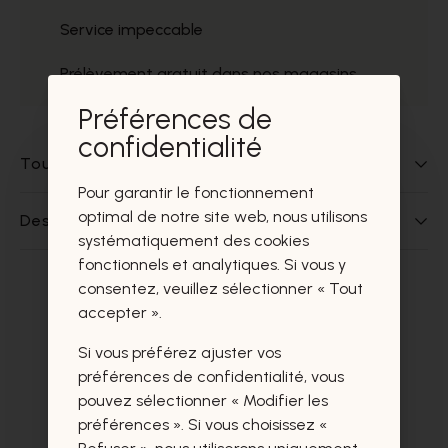
Service impeccable
Prélèvement gratuit dans nos magasins
Préférences de
confidentialité
Tout sur ce produit
Pour garantir le fonctionnement
optimal de notre site web, nous utilisons
Des questions sur ce produit?
systématiquement des cookies
fonctionnels et analytiques. Si vous y
consentez, veuillez sélectionner « Tout
Ces produits vous intéresseront
accepter ».
certainement aussi.
Si vous préférez ajuster vos
préférences de confidentialité, vous
pouvez sélectionner « Modifier les
préférences ». Si vous choisissez «