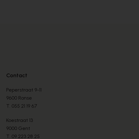
DÉCOLLETÉS
DÉ
€ 145,00
€ 
Contact
Peperstraat 9-11
9600 Ronse
T.
055 21 19 67
Koestraat 13
9000 Gent
T.
09 223 28 25