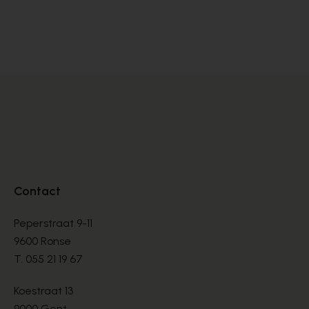
Peter Kaiser
Zi
DÉCOLLETÉS
DÉ
€ 145,00
€ 
Contact
Peperstraat 9-11
9600 Ronse
T.
055 21 19 67
Koestraat 13
9000 Gent