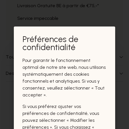
Livraison Gratuite BE à partir de €75,-*
Service impeccable
Prélèvement gratuit dans nos magasins
Préférences de
confidentialité
Tout sur ce produit
Pour garantir le fonctionnement
optimal de notre site web, nous utilisons
Des questions sur ce produit?
systématiquement des cookies
fonctionnels et analytiques. Si vous y
consentez, veuillez sélectionner « Tout
accepter ».
Ces produits vous intéresseront
certainement aussi.
Si vous préférez ajuster vos
préférences de confidentialité, vous
pouvez sélectionner « Modifier les
préférences ». Si vous choisissez «