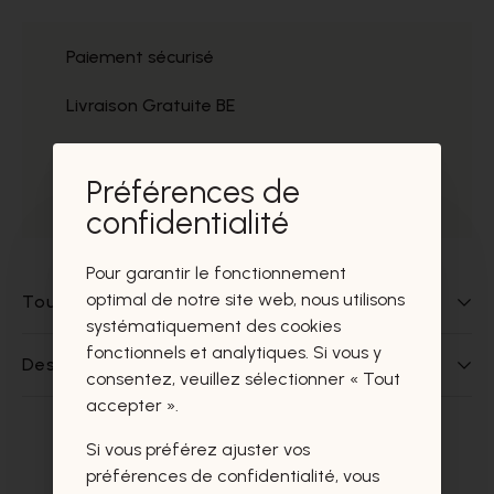
Paiement sécurisé
Livraison Gratuite BE
Service
Préférences de
Prélèvement gratuit
confidentialité
Pour garantir le fonctionnement
optimal de notre site web, nous utilisons
Tout sur ce produit
systématiquement des cookies
fonctionnels et analytiques. Si vous y
Des questions sur ce produit?
consentez, veuillez sélectionner « Tout
accepter ».
Si vous préférez ajuster vos
Ces produits vous intéresseront
préférences de confidentialité, vous