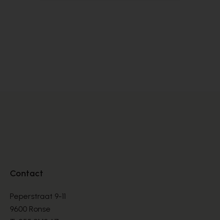
Zinda
Pe
DÉCOLLETÉS
DÉ
€ 105,00
€ 
€ 175,00
Contact
Peperstraat 9-11
9600 Ronse