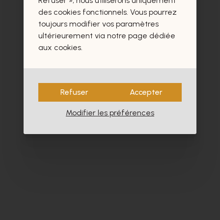
Refuser », nous utiliserons uniquement
des cookies fonctionnels. Vous pourrez
toujours modifier vos paramètres
ultérieurement via notre page dédiée
aux cookies.
Refuser
Accepter
Modifier les préférences
Peter Kaiser
Zi