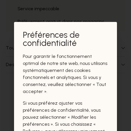
Service impeccable
Prélèvement gratuit dans nos magasins
Préférences de
confidentialité
Tout sur ce produit
Pour garantir le fonctionnement
optimal de notre site web, nous utilisons
Des questions sur ce produit?
systématiquement des cookies
fonctionnels et analytiques. Si vous y
consentez, veuillez sélectionner « Tout
Ces produits vous intéresseront
accepter ».
certainement aussi.
Si vous préférez ajuster vos
préférences de confidentialité, vous
pouvez sélectionner « Modifier les
préférences ». Si vous choisissez «