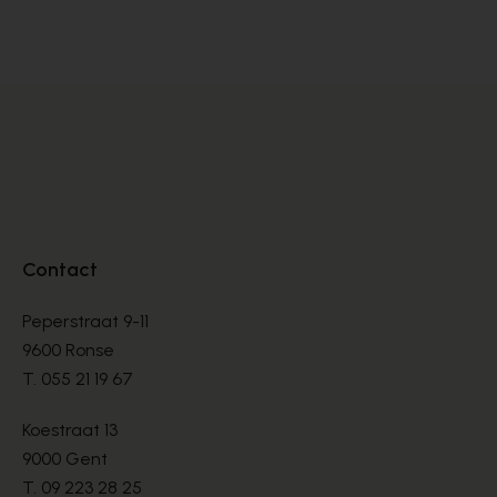
DÉCOLLETÉS
DÉ
€ 145,00
€ 
Contact
Peperstraat 9-11
9600 Ronse
T.
055 21 19 67
Koestraat 13
9000 Gent
T.
09 223 28 25