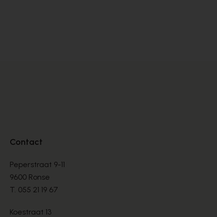
Cypres
Cy
SANDALES
SA
€ 70,00
€ 
€ 100,00
Contact
Peperstraat 9-11
9600 Ronse
T.
055 21 19 67
Koestraat 13