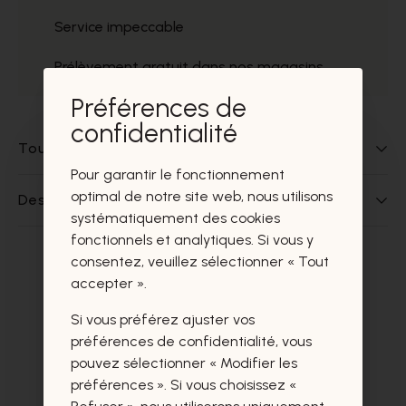
Service impeccable
Prélèvement gratuit dans nos magasins
Préférences de
confidentialité
Tout sur ce produit
Pour garantir le fonctionnement
optimal de notre site web, nous utilisons
Des questions sur ce produit?
systématiquement des cookies
fonctionnels et analytiques. Si vous y
consentez, veuillez sélectionner « Tout
Ces produits vous intéresseront
accepter ».
certainement aussi.
Si vous préférez ajuster vos
préférences de confidentialité, vous
pouvez sélectionner « Modifier les
préférences ». Si vous choisissez «