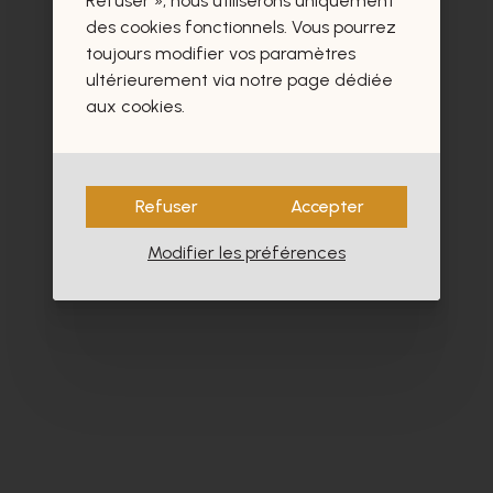
Refuser », nous utiliserons uniquement
des cookies fonctionnels. Vous pourrez
toujours modifier vos paramètres
ultérieurement via notre page dédiée
aux cookies.
Refuser
Accepter
Modifier les préférences
Cypres
Co