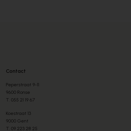
MULLES
MU
€ 80,00
€ 
Contact
Peperstraat 9-11
9600 Ronse
T.
055 21 19 67
Koestraat 13
9000 Gent
T.
09 223 28 25