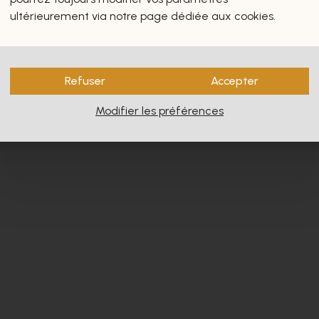
s vous intéresseront certain
ultérieurement via notre page dédiée aux cookies.
Refuser
Accepter
Modifier les préférences