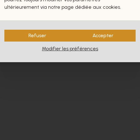
s vous intéresseront certain
ultérieurement via notre page dédiée aux cookies.
Refuser
Accepter
Modifier les préférences