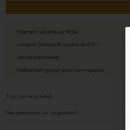
Paiement sécurisé par Mollie
Livraison Gratuite BE à partir de €75,-*
Service impeccable
Prélèvement gratuit dans nos magasins
Tout sur ce produit
Des questions sur ce produit?