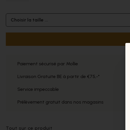
Choisir la taille ...
Paiement sécurisé par Mollie
Livraison Gratuite BE à partir de €75,-*
Service impeccable
Prélèvement gratuit dans nos magasins
Tout sur ce produit