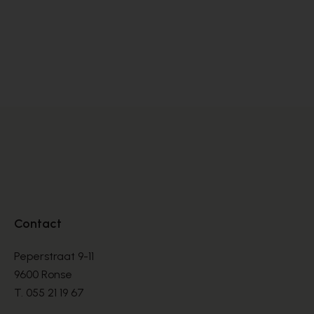
Cypres
SANDALES
€ 70,00
€ 100,00
Contact
Peperstraat 9-11
9600 Ronse
T.
055 21 19 67